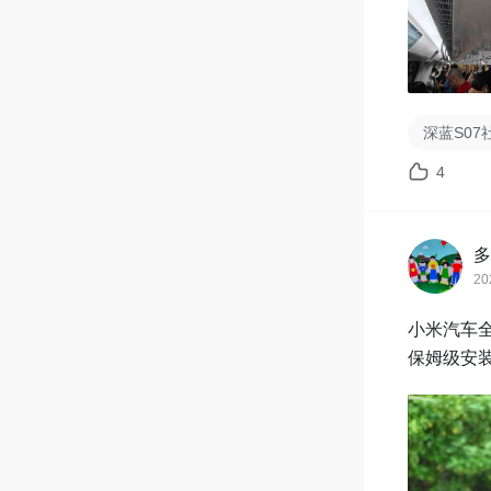
深蓝S07
4
多
20
小米汽车全
保姆级安装