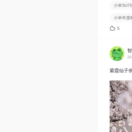
小米SU7
小米年度
5
智
20
紫霞仙子