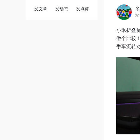
发文章
发动态
发点评
多
20
小米折叠屏
做个比较！
手车流转