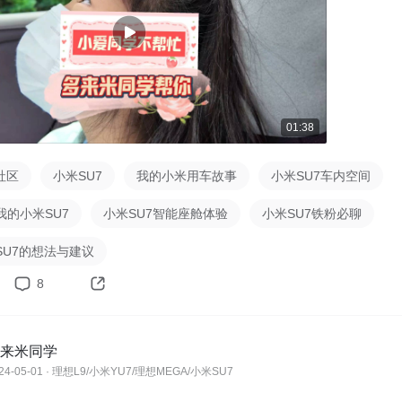
01:38
社区
小米SU7
我的小米用车故事
小米SU7车内空间
我的小米SU7
小米SU7智能座舱体验
小米SU7铁粉必聊
SU7的想法与建议
8
来米同学
24-05-01 · 理想L9/小米YU7/理想MEGA/小米SU7