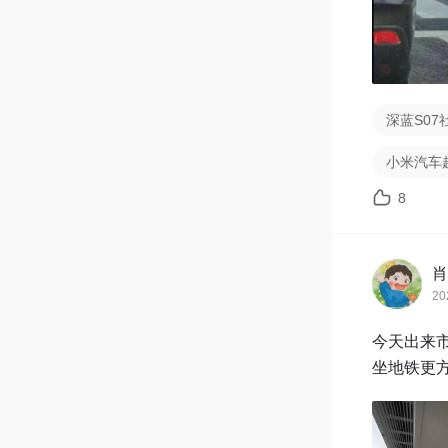
深蓝S07
小米汽车
8
肖
20
今天出来
坐地铁更