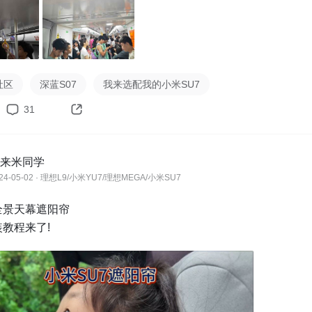
社区
深蓝S07
我来选配我的小米SU7
31
来米同学
24-05-02 · 理想L9/小米YU7/理想MEGA/小米SU7
景天幕遮阳帘

教程来了!