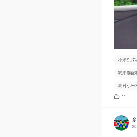
小米SU7
我来选配
我对小米
11
多
20