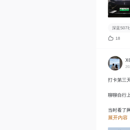
装了，因
背面，这
螺母了。

深蓝S07
没拍图，
3、锁螺
18
4、锁螺
好调整位
5、防盗
X
20
去。不过
紧，等你扣
打卡第三天
了有可能被
聊聊自行
这下可以
用再去外
当时看了
展开内容
380，这波
ps:在还