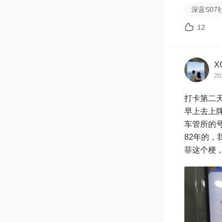
押绿本的
深蓝S07
四、结论：
12
自主上牌的
(1)金钱成本
X
(2)交通
20
里面用掉的
(3)时间
打卡第二天
(4)体验
早上去上牌
最后，我
车管所的号
到这里又觉
82年的，
上面的运
菲这个梗
上牌攻略。
五、最后吹
(1)因为
理可能要
后面因为我