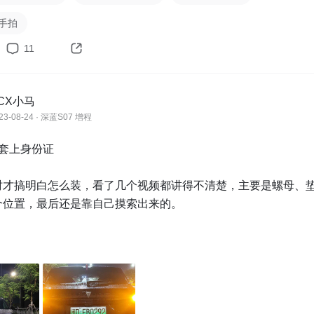
随手拍
11
CX小马
23-08-24 · 深蓝S07 增程
套上身份证

时才搞明白怎么装，看了几个视频都讲得不清楚，主要是螺母、
个位置，最后还是靠自己摸索出来的。

是紧贴放在车牌的正面的，因为要让车牌受力均衡嘛，所以得放在
加受力面积，(其它几个配件应该一看就知道是怎么拼接的，就是
难办）;

你要是实在不知道装哪，那就不装也行。我是车头的牌没装，车尾