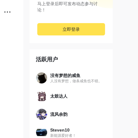
马上登录后即可发布动态参与讨
论！
立即登录
？
活跃用户
没有梦想的咸鱼
人没有梦想，做条咸鱼也不错。
太鼓达人
流风余韵
Steven10
新能源爱好者！