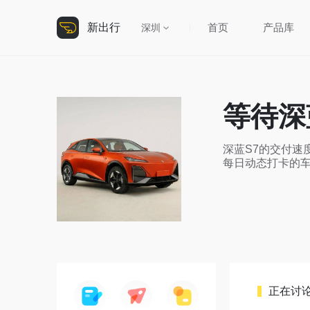
新出行
首页
产品库
深圳
等待深
深蓝S7的交付速
每日动态打卡的车
正在讨