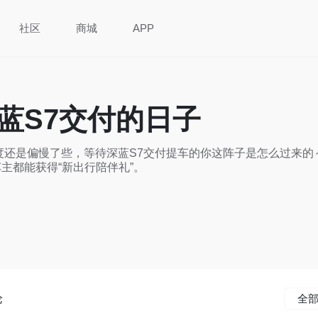
社区
商城
APP
蓝S7交付的日子
度还是偏慢了些，等待深蓝S7交付提车的你这阵子是怎么过来
主都能获得“新出行陪伴礼”。
论
全