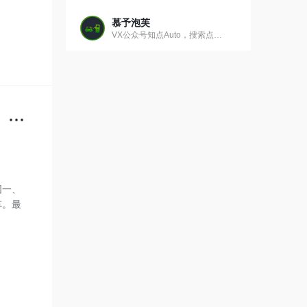
慕予泡芙
VX公众号知点Auto，搜索点个关注
图一、
车。最