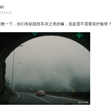
屿
23-10-12
请教一下，你们有贴隐形车衣之类的嘛，底盘需不需要装护板呀