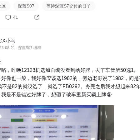
，所以我又得找交付拿电子版，自己出去车管所外面找店铺打印。
社区
深蓝S07
等待深蓝S7交付的日子


41
流程全部走完了，来算下成本

：10+20+120+25=175元；

CX小马
费：开车去行政服务中心办完税证明，再去车管所办牌照，再回家
23-08-21 · 深蓝S07 增程
电费；

成本：最后花了三个半小时，从出门开始，到家结束；



差：由于交付漏资料问题或者其它问题，上牌没那么顺利。

咯，昨晚12123机选加自编没看到啥好牌，去了车管所50选1。

花了半天时间，赚了300，不知道值不值呢？本来写之前觉得不
好像也一般，我好像应该选1982的，旁边老哥说了1982，问是
得还可以哈哈哈。

我不是82的就没选了，就选了FB0292。办完之后我才想起来82
费工本费以及流程各地可能存在差异，仅供参考，建议小红书搜
，我是不是错过好牌了，想砸了破车重新买辆上牌😭


一波厦门车管所办事效率

我着急提车，所以一开始不敢选择网上办理临牌，因为看说明，业
到次日完成，然后再寄出，那可能得第三天才能收到临牌。

合格证没及时到，没法到车管所现场去办，也只能在12123上