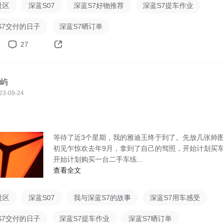
社区
深蓝S07
深蓝S7好物推荐
深蓝S7提车作业
S7交付的日子
深蓝S7晒订单
27
屿
23-09-24
等待了近3个星期，我的雅迪王终于到了。先放几张帅
初见乍惊欢去年9月，拿到了自己的驾照，开始计划买
开始计划购买一台二手车练...
查看全文
社区
深蓝S07
我与深蓝S7的故事
深蓝S7用车感受
S7交付的日子
深蓝S7提车作业
深蓝S7晒订单