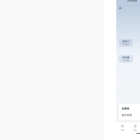
一、首先是
元工本费吧
二、其次
(1)、先
(2)、到
明咱这个车
(3)、再
(4)、车
三、我遇到
(1)验完
环保证明
我去之前
们是纯电
骤。

(2)开完