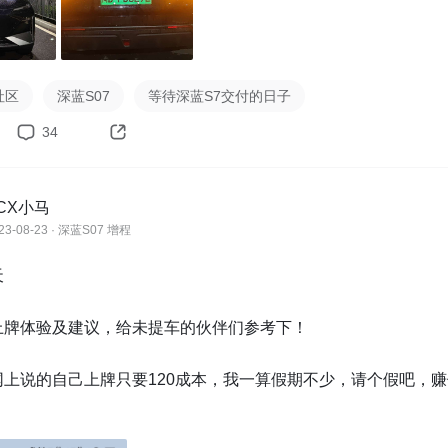
为我看车尾的螺丝孔口上有个比螺丝孔大点的洞，我就把螺母锁
样螺母正好塞进那个洞里，而车头的螺丝孔没那个洞，所以我就
社区
深蓝S07
等待深蓝S7交付的日子
具体安装的时候，对比下车头车尾的螺丝孔就能看出来区别了。

丝之前要先把车牌稍微掰弯点，不然锁完车牌两侧会翘起来。

34
丝的时候，不要一上来第一个螺丝直接锁死，不然你车牌有点歪的
置，四个螺丝都稍微拧上再均匀慢慢锁死。

扣是有点难扣，就下面先扣上一点，然后大拇指用力按压上面就能
CX小马
23-08-23 · 深蓝S07 增程
确实是有点费力，还有你扣的时候，防盗扣上的字可能歪了，这
进去可以转圈的，你再给它转正就行了。(ps:听说这个防盗扣


交警抓，有这种说法吗)

上牌体验及建议，给未提车的伙伴们参考下！

进公司地库了，终于可以体验到上班插枪，下班满电回家的快感
面找充电桩了，也不会再有临牌出行老是被拒之门外的窘况了。

网上说的自己上牌只要120成本，我一算假期不少，请个假吧，赚
不亏。

没通车的路上搞的，大晚上的，路过的人估计以为我偷车牌呢😂