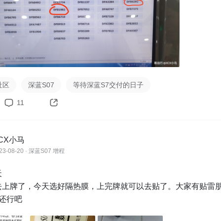
想到6小时我就收到了；

牌照也很快，周一去车管所办理，周二就寄到了。
社区
深蓝S07
等待深蓝S7交付的日子
11
CX小马
23-08-20 · 深蓝S07 增程


去上牌了，今天选好隔热膜，上完牌就可以去贴了。大家有贴雷
还行吧