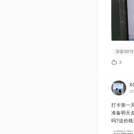
试试了，没
(2)正式
深蓝S07
3
X
20
打卡第一天
准备明天
吗?这价格