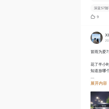
深蓝S7
9
X
20
冒雨为爱7
花了半小
知道放哪
展开内容
秘诀:

1、垫片
正面，增
和垫片有点
2、螺母