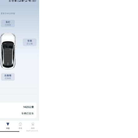
临牌，自己拿合格证和发票图片可以在12123上面申请，需要支
，然后邮政速递运费需要支付20元。

是正式拍照，需要拿交付中心给的一袋资料。

到市或区的行政服务中心办理完税证明；

车管所验完车，开验车单，再到车管所里的环保大厅办理环保证明
符合国六B；

到业务办理大厅，办理牌照、选号，交费120元；

牌我也已经寄到了，邮政运费25元。

了两个问题：

车我直接去业务办理大厅办理牌照，排到我了我才知道要去环保大
，好在我开完环保证明回来不用再重新排队，不然得排好久。

有先看了厦门的自行上牌攻略的，结果看的是特斯拉蔚来车主发
的，不烧油也就不存在国六B问题，不需要环保证明，所以我漏了
环保证明回来办牌，又发现交付中心没给我抵押合同，因为我是需