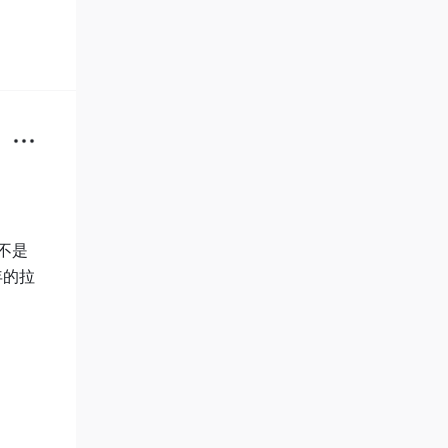


，这
值，写
不是
年的拉
索当地
务办
面申请