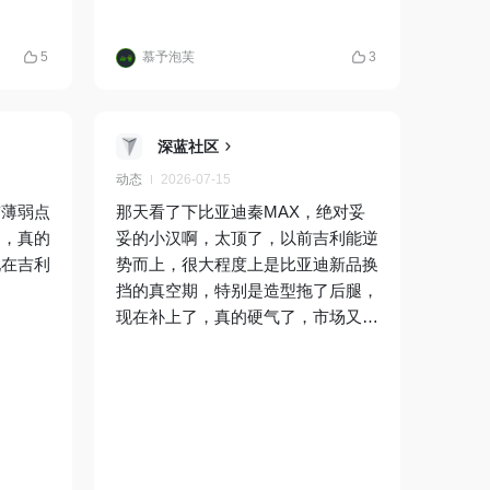
5
慕予泡芙
3
深蓝社区
动态
2026-07-15
前薄弱点
那天看了下比亚迪秦MAX，绝对妥
了，真的
妥的小汉啊，太顶了，以前吉利能逆
现在吉利
势而上，很大程度上是比亚迪新品换
挡的真空期，特别是造型拖了后腿，
现在补上了，真的硬气了，市场又要
腥风血雨了，话说秦Max叫大秦才是
众望所属啊