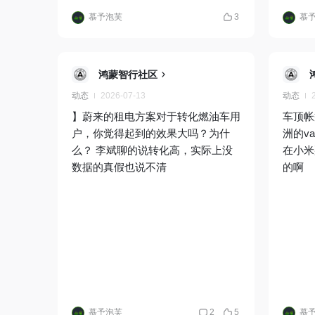
慕予泡芙
3
慕
鸿蒙智行社区
动态
2026-07-13
动态
】蔚来的租电方案对于转化燃油车用
车顶帐
户，你觉得起到的效果大吗？为什
洲的v
么？ 李斌聊的说转化高，实际上没
在小米
数据的真假也说不清
的啊
慕予泡芙
2
5
慕