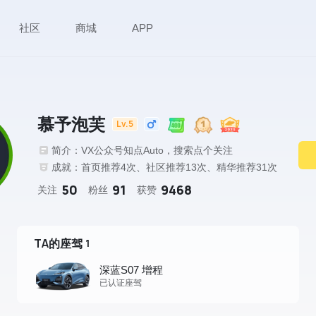
社区
商城
APP
慕予泡芙
Lv.5
简介：VX公众号知点Auto，搜索点个关注
成就：首页推荐4次、社区推荐13次、精华推荐31次
50
91
9468
关注
粉丝
获赞
TA的座驾
1
深蓝S07 增程
已认证座驾