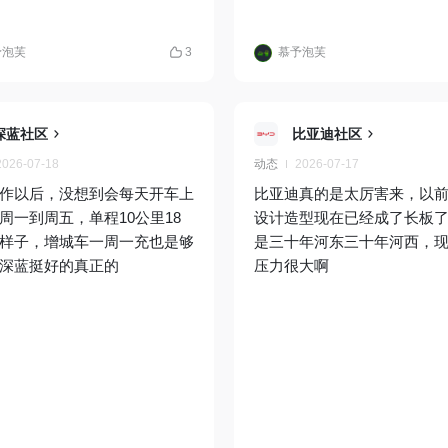
予泡芙
3
慕予泡芙
深蓝社区
比亚迪社区
2026-07-18
动态
2026-07-17
作以后，没想到会每天开车上
比亚迪真的是太厉害来，以
周一到周五，单程10公里18
设计造型现在已经成了长板
样子，增城车一周一充也是够
是三十年河东三十年河西，
深蓝挺好的真正的
压力很大啊