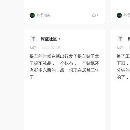
慕予泡芙
1
慕
深蓝社区
动态
2026-07-19
动态
提车的时候在新出行发了提车贴子拿
换了工
了提车礼品，一个抹布，一个贴纸还
下班，
有挺多东西的，想一想现在居然三年
分钟的
了
的了，