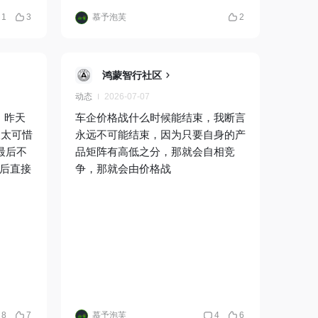
1
3
慕予泡芙
2
鸿蒙智行社区
动态
2026-07-07
，昨天
车企价格战什么时候能结束，我断言
及太可惜
永远不可能结束，因为只要自身的产
最后不
品矩阵有高低之分，那就会自相竞
场后直接
争，那就会由价格战
8
7
慕予泡芙
4
6