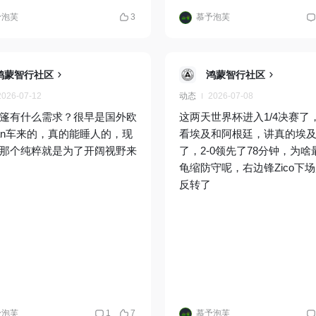
予泡芙
3
慕予泡芙
鸿蒙智行社区
鸿蒙智行社区
2026-07-12
动态
2026-07-08
篷有什么需求？很早是国外欧
这两天世界杯进入1/4决赛了
an车来的，真的能睡人的，现
看埃及和阿根廷，讲真的埃
那个纯粹就是为了开阔视野来
了，2-0领先了78分钟，为啥
龟缩防守呢，右边锋Zico下
反转了
予泡芙
1
7
慕予泡芙