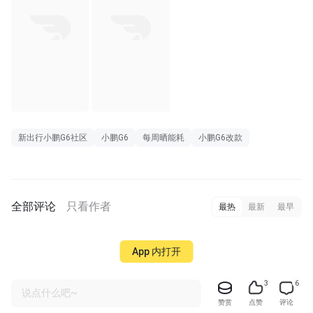
新出行小鹏G6社区
小鹏G6
每周晒能耗
小鹏G6改款
全部评论
只看作者
最热
最新
最早
App 内打开
3
6
说点什么吧~
赞赏
点赞
评论