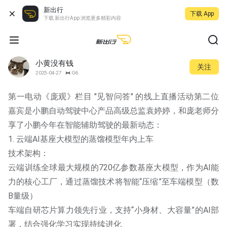
新出行
下载 App
下载 新出行App 浏览更多精彩内容
小黄没有钱
关注
2025-04-27
G6
第一电动《庞观》栏目 "见智问答" 的线上直播活动第二位
嘉宾是小鹏自动驾驶中心产品高级总监袁婷婷，和庞老师分
享了小鹏今年在智能辅助驾驶的最新动态：
1. 云端AI基座大模型的蒸馏模型年内上车
技术架构：
云端训练全球最大规模的720亿参数基座大模型，作为AI能
力的核心工厂，通过蒸馏技术将智能“压缩”至车端模型（数
B量级）
车端自研芯片算力领先行业，支持“小身材、大容量”的AI部
署，结合强化学习实现持续进化