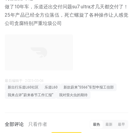
做了10年车，乐道还出交付问题su7 ultra才几天都交付了！
25年产品已经全方位落伍，死亡螺旋了各种操作让人感觉
公司贪腐特别严重垃圾公司
最后编辑于 · 2025-03-04
新出行乐道L60社区
乐道L60
新款蔚来“5566”车型申报工信部
我来点评“蔚来春节工作汇报”
我对萤火虫的期待
全部评论
只看作者
最热
最新
最早