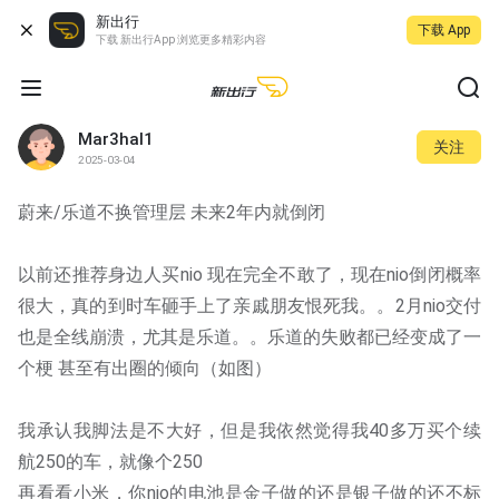
新出行
下载 App
下载 新出行App 浏览更多精彩内容
Mar3hal1
关注
2025-03-04
蔚来/乐道不换管理层 未来2年内就倒闭
以前还推荐身边人买nio 现在完全不敢了，现在nio倒闭概率
很大，真的到时车砸手上了亲戚朋友恨死我。。2月nio交付
也是全线崩溃，尤其是乐道。。乐道的失败都已经变成了一
个梗 甚至有出圈的倾向（如图）
我承认我脚法是不大好，但是我依然觉得我40多万买个续
航250的车，就像个250
再看看小米，你nio的电池是金子做的还是银子做的还不标