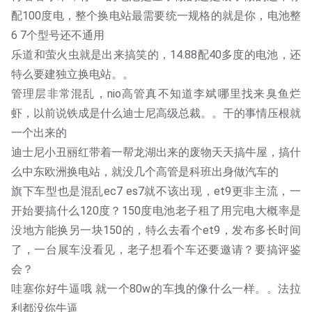
配100度电，整个换电站最需要统一规格的就是你，电池整
6 7个型号还不通用 
乐道和萤火虫就是出来搞笑的，14.88配40多度的电池，还
特么要建独立换电站。。
管理层非常混乱，nio高管真不知道李斌哪里找来臭鱼烂
虾，以前说铁成是什么迪士尼高级总裁。。干的事情压根就
一个出来的
迪士尼小丑丽红带着一帮龙湖出来的废物天天搞牛屋，搞什
么中东欧洲换电站，就没几个高管是科班出身做汽车的
旗下车型也是混乱ec7 es7就不该出现，et9更非主流，一
开始要搞什么120度？150度电池老子租了用完电大概率是
没地方能换另一块150的，特么去看个et9，发布多长时间
了，一台展车没看见，老子想看个车还要邀请？要搞评鉴
会？
哇塞你好牛逼哦 就一个80w的车拽的像什么一样。。法拉
利都没你牛逼