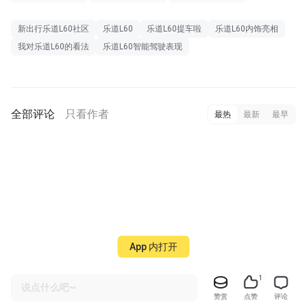
新出行乐道L60社区
乐道L60
乐道L60提车啦
乐道L60内饰亮相
我对乐道L60的看法
乐道L60智能驾驶表现
全部评论
只看作者
最热
最新
最早
App 内打开
1
说点什么吧~
赞赏
点赞
评论