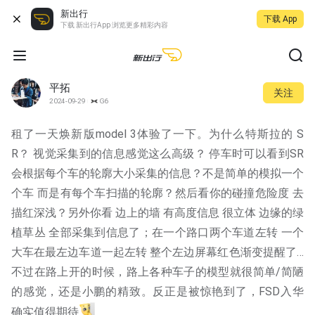
新出行
下载 App
下载 新出行App 浏览更多精彩内容
平拓
关注
2024-09-29
G6
租了一天焕新版model 3体验了一下。为什么特斯拉的 S
R？ 视觉采集到的信息感觉这么高级？ 停车时可以看到SR
会根据每个车的轮廓大小采集的信息？不是简单的模拟一个
个车 而是有每个车扫描的轮廓？然后看你的碰撞危险度 去
描红深浅？另外你看 边上的墙 有高度信息 很立体 边缘的绿
植草丛 全部采集到信息了；在一个路口两个车道左转 一个
大车在最左边车道一起左转 整个左边屏幕红色渐变提醒了… 
不过在路上开的时候，路上各种车子的模型就很简单/简陋
的感觉，还是小鹏的精致。反正是被惊艳到了，FSD入华 
确实值得期待