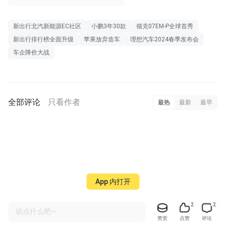
新出行北汽新能源EC社区
小鹏3年30款
领克07EM-P全球首秀
新出行排行榜全面升级
苹果放弃造车
理想汽车2024春季发布会
车企降价大战
全部评论
只看作者
最热
最新
最早
App 内打开
2
2
说点什么吧~
赞赏
点赞
评论