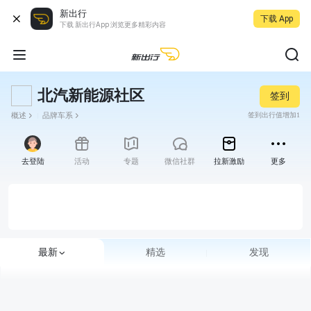
新出行
下载 App
下载 新出行App 浏览更多精彩内容
北汽新能源社区
签到
概述
品牌车系
签到出行值增加1
去登陆
活动
专题
微信社群
拉新激励
更多
最新
精选
发现