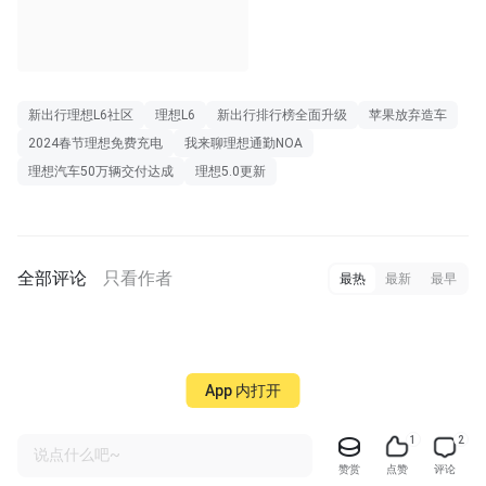
新出行理想L6社区
理想L6
新出行排行榜全面升级
苹果放弃造车
2024春节理想免费充电
我来聊理想通勤NOA
理想汽车50万辆交付达成
理想5.0更新
全部评论
只看作者
最热
最新
最早
App 内打开
1
2
说点什么吧~
赞赏
点赞
评论