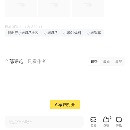
最后编辑于 · 2023-11-29
新出行小米SU7社区
小米SU7
小米01爆料
小米造车
全部评论
只看作者
最热
最新
最早
App 内打开
2
1
说点什么吧~
赞赏
点赞
评论