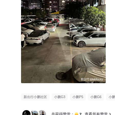
新出行小鹏社区
小鹏G3
小鹏P5
小鹏G6
小鹏
7
共获得赞赏：
查看所有赞赏