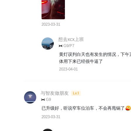
2023-03-31
想去xcx上班
G9/P7
黄灯误判白天也有发生的情况，下午
体用下来已经很牛逼了
2023-04-01
与智友做朋友
Lv.1
G9
已升级好，听说窄车位泊车，不会再甩锅了
2023-03-31