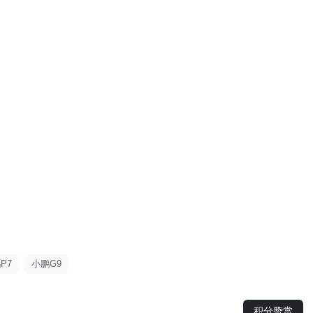
P7
小鹏G9
积分赞赏