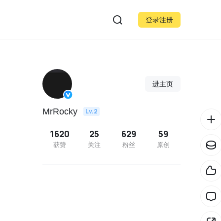
登录注册
进主页
MrRocky
Lv.2
1620
25
629
59
获赞
关注
粉丝
原创