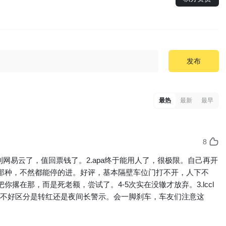
发布
最热
最新
最早
8
到网易云了，值回票钱了。2.apa终于能用人了，很极限。自己再开
那种，不然都能停的进。好评，基本隔壁车位门打不开，人下不
撂在那，而是死老额，尝试了。4-5次实在没辙才放弃。3.lccl
估计不好区分是转红还是夜间长警示。会一脚刹车，车友们注意这