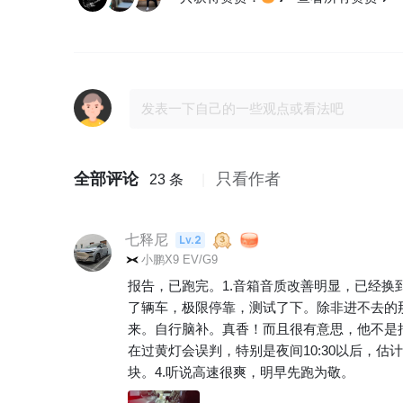
全部评论
只看作者
23 条
七释尼
Lv.2
小鹏X9 EV/G9
报告，已跑完。1.音箱音质改善明显，已经换
了辆车，极限停靠，测试了下。除非进不去的
来。自行脑补。真香！而且很有意思，他不是把你
在过黄灯会误判，特别是夜间10:30以后，
块。4.听说高速很爽，明早先跑为敬。