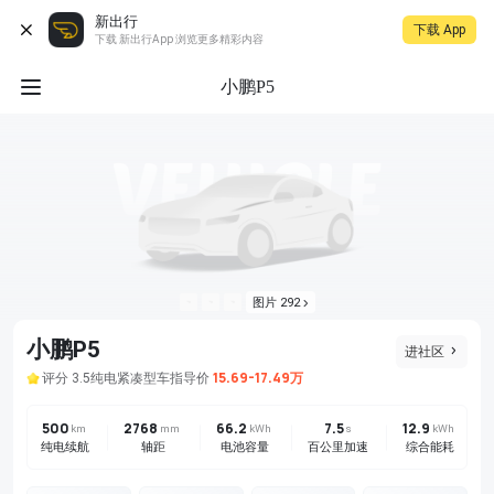
新出行
下载 App
下载 新出行App 浏览更多精彩内容
小鹏P5
图片 292
小鹏P5
进社区
15.69-17.49万
评分 3.5
纯电
紧凑型车
指导价
500
2768
66.2
7.5
12.9
km
mm
kWh
s
kWh
纯电续航
轴距
电池容量
百公里加速
综合能耗