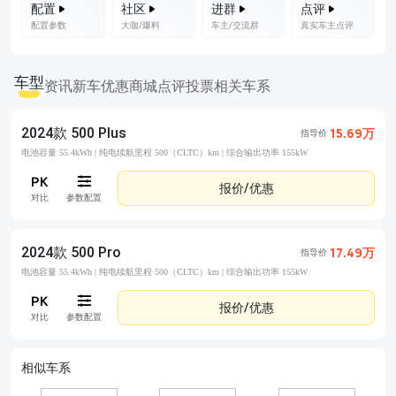
配置
社区
进群
点评
配置参数
大咖/爆料
车主/交流群
真实车主点评
车型
资讯
新车优惠
商城
点评
投票
相关车系
2024款 500 Plus
15.69万
指导价
电池容量 55.4kWh |
纯电续航里程 500（CLTC）km |
综合输出功率 155kW
报价/优惠
对比
参数配置
2024款 500 Pro
17.49万
指导价
电池容量 55.4kWh |
纯电续航里程 500（CLTC）km |
综合输出功率 155kW
报价/优惠
对比
参数配置
相似车系