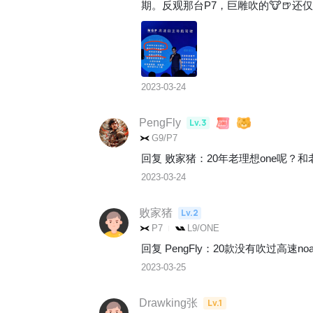
期。反观那台P7，巨雕吹的🐮🍺还
2023-03-24
PengFly
Lv.3
G9/P7
回复 
败家猪
：
20年老理想one呢？和
2023-03-24
败家猪
Lv.2
P7
L9/ONE
回复 
PengFly
：
20款没有吹过高速no
2023-03-25
Drawking张
Lv.1