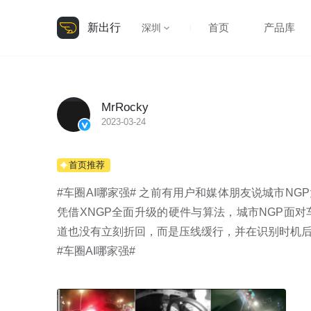
新出行
首页
产品库
深圳
MrRocky
2023-03-24
首页推荐
#车圈AI哪家强# 之前有用户和媒体朋友说城市N
凭借XNGP全面升级的硬件与算法，城市NGP面
道也没有立刻折回，而是压线缓行，并在识别时机
#车圈AI哪家强# 