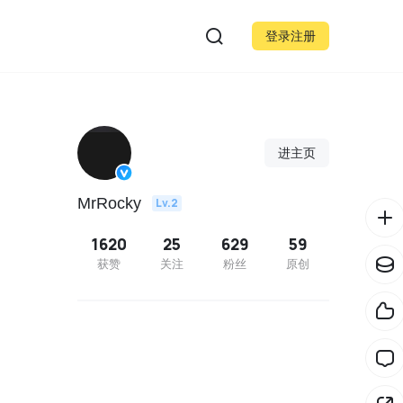
登录注册
进主页
MrRocky
Lv.2
1620
25
629
59
获赞
关注
粉丝
原创