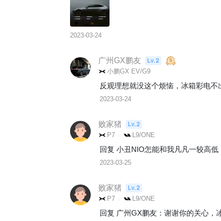
2023-03-24
广州GX鹏友
Lv.2
小鹏GX EV/G9
反观理想就没这个烦恼，冰箱彩电不
2023-03-24
败家猪
Lv.2
P7
L9/ONE
回复 
小丑NIO怎能和我凡凡一较高低
2023-03-25
败家猪
Lv.2
P7
L9/ONE
回复 
广州GX鹏友
：
谢谢你的关心，