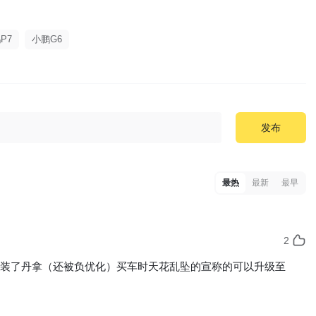
P7
小鹏G6
发布
最热
最新
最早
2
选装了丹拿（还被负优化）买车时天花乱坠的宣称的可以升级至