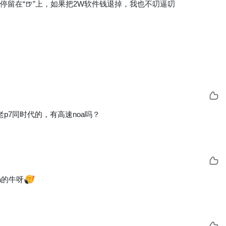
仅停留在“🍺”上，如果把2W软件钱退掉，我也不叨逼叨
老p7同时代的，有高速noa吗？
a的牛呀