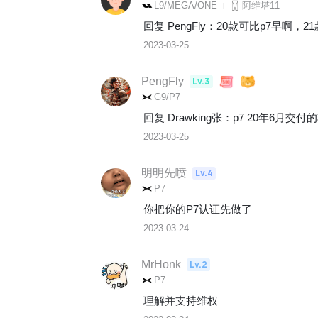
L9/MEGA/ONE
阿维塔11
回复 
PengFly
：
20款可比p7早啊，2
2023-03-25
PengFly
Lv.3
G9/P7
回复 
Drawking张
：
p7 20年6月交付
2023-03-25
明明先喷
Lv.4
P7
你把你的P7认证先做了
2023-03-24
MrHonk
Lv.2
P7
理解并支持维权