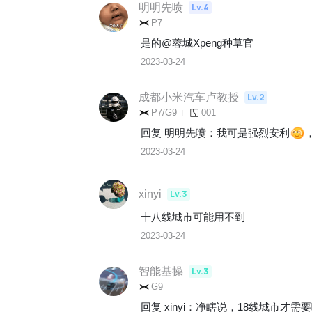
明明先喷
Lv.4
P7
是的@蓉城Xpeng种草官 
2023-03-24
成都小米汽车卢教授
Lv.2
P7/G9
001
回复 
明明先喷
：
我可是强烈安利
2023-03-24
xinyi
Lv.3
十八线城市可能用不到
2023-03-24
智能基操
Lv.3
G9
回复 
xinyi
：
净瞎说，18线城市才需