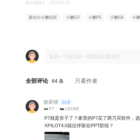
最后编辑于 · 2023-03-24
新出行小鹏社区
小鹏G3
小鹏P5
小鹏G9
小鹏
全部评论
只看作者
64 条
败家猪
Lv.2
P7
L9/ONE
P7就是弃子了？家里的P7花了两万买软件，
XPILOT4.0就仅停留在PPT阶段？