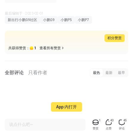
最后编辑于 · 2023-02-01
新出行小鹏G9社区
小鹏G9
小鹏P5
小鹏P7
积分赞赏
1
共获得赞赏：
查看所有赞赏
全部评论
只看作者
最热
最新
最早
App 内打开
1
43
45
说点什么吧~
赞赏
点赞
评论