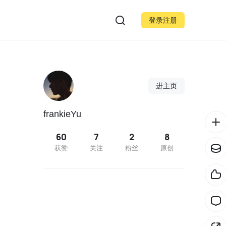
登录注册
进主页
frankieYu
60
7
2
8
获赞
关注
粉丝
原创