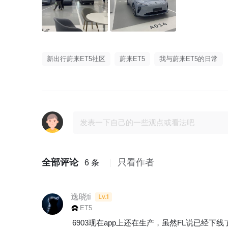
新出行蔚来ET5社区
蔚来ET5
我与蔚来ET5的日常
全部评论
只看作者
6 条
逸晓ti
Lv.1
ET5
6903现在app上还在生产，虽然FL说已经下线了