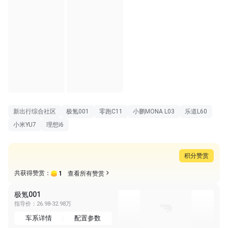
新出行综合社区
极氪001
零跑C11
小鹏MONA L03
乐道L60
小米YU7
理想i6
积分赞赏
1
共获得赞赏：
查看所有赞赏
极氪001
指导价：26.98-32.98万
车系详情
配置参数