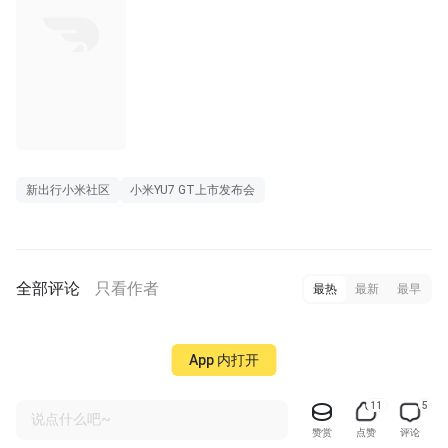
新出行小米社区
小米YU7 GT上市发布会
全部评论
只看作者
最热
最新
最早
App 内打开
11
5
说点什么吧~
赞赏
点赞
评论