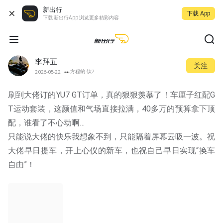
新出行
下载 App
下载 新出行App 浏览更多精彩内容
李拜五
关注
方程豹 钛7
2026-05-22
刷到大佬订的YU7 GT订单，真的狠狠羡慕了！车厘子红配G
T运动套装，这颜值和气场直接拉满，40多万的预算拿下顶
配，谁看了不心动啊…
只能说大佬的快乐我想象不到，只能隔着屏幕云吸一波。祝
大佬早日提车，开上心仪的新车，也祝自己早日实现“换车
自由”！