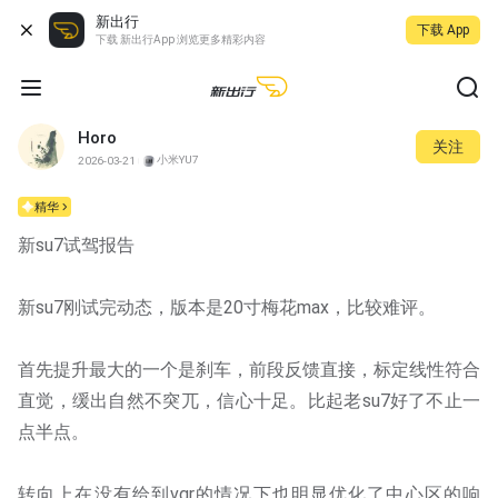
新出行
下载 App
下载 新出行App 浏览更多精彩内容
Horo
关注
小米YU7
2026-03-21
精华
新su7试驾报告
新su7刚试完动态，版本是20寸梅花max，比较难评。
首先提升最大的一个是刹车，前段反馈直接，标定线性符合
直觉，缓出自然不突兀，信心十足。比起老su7好了不止一
点半点。
转向上在没有给到vgr的情况下也明显优化了中心区的响