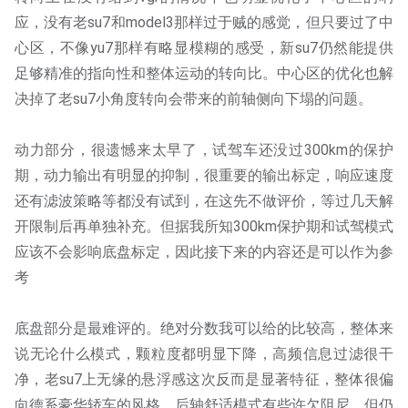
应，没有老su7和model3那样过于贼的感觉，但只要过了中
心区，不像yu7那样有略显模糊的感受，新su7仍然能提供
足够精准的指向性和整体运动的转向比。中心区的优化也解
决掉了老su7小角度转向会带来的前轴侧向下塌的问题。
动力部分，很遗憾来太早了，试驾车还没过300km的保护
期，动力输出有明显的抑制，很重要的输出标定，响应速度
还有滤波策略等都没有试到，在这先不做评价，等过几天解
开限制后再单独补充。但据我所知300km保护期和试驾模式
应该不会影响底盘标定，因此接下来的内容还是可以作为参
考
底盘部分是最难评的。绝对分数我可以给的比较高，整体来
说无论什么模式，颗粒度都明显下降，高频信息过滤很干
净，老su7上无缘的悬浮感这次反而是显著特征，整体很偏
向德系豪华轿车的风格，后轴舒适模式有些许欠阻尼，但仍