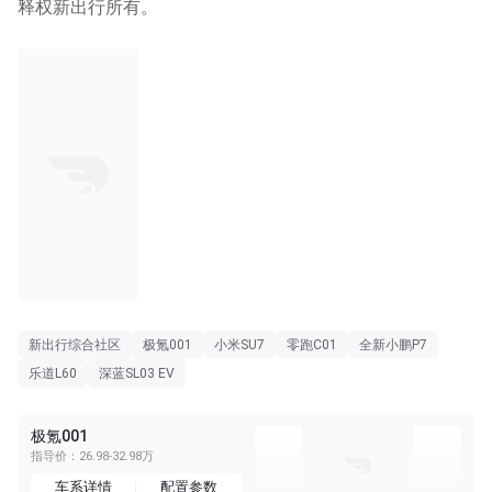
释权新出行所有。
新出行综合社区
极氪001
小米SU7
零跑C01
全新小鹏P7
乐道L60
深蓝SL03 EV
极氪001
指导价：26.98-32.98万
车系详情
配置参数