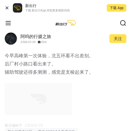
新出行
下载 App
下载 新出行App 浏览更多精彩内容
阿呜的行摄之旅
关注
2026-01-29
ES6
今早高峰第一次体验，北五环看不出差别。
后厂村小路口看出来了。
辅助驾驶还得多测测，感觉是支棱起来了。
00:46
宽图
最后编辑于 · 2026-01-29