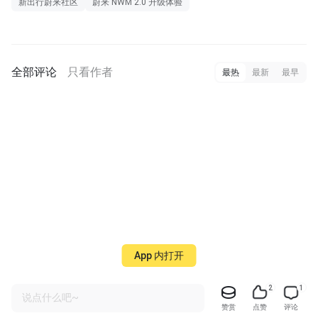
新出行蔚来社区
蔚来 NWM 2.0 升级体验
全部评论
只看作者
最热
最新
最早
App 内打开
2
1
说点什么吧~
赞赏
点赞
评论