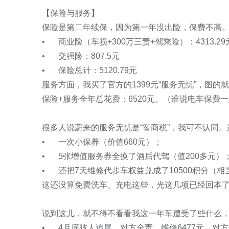
【保险与服务】

保险是第二年续保，因为第一年没出险，保费不高。
•	商业险（车损+300万三责+驾乘险）：4313.29元

•	交强险：807.5元

•	保险总计：5120.79元

服务方面，我买了官方的1399元“服务无忧”，图的就
保险+服务全年总花费：6520元。（谁说电车保费一
很多人说蔚来的服务无忧是“智商税”，我可不认同。这
•	一次小保养（价值660元）；

•	5张增值服务券全换了酒后代驾（值200多元）；

•	还把7天维修代步车权益兑成了10500积分（相当于800多元）。

这还没算免费洗车、充电这些，光这几项已经回本了
说到这儿，就不得不看看我这一年车遭受了些什么，真
•	4月底被人追尾，对方全责，维修6477元，对方保险支付。
