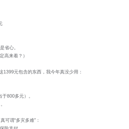


是省心。

定高来着？）

1399元包含的东西，我今年真没少用：

。

可谓“多灾多难”：
