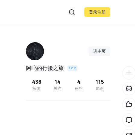
登录注册
进主页
阿呜的行摄之旅
Lv.2
438
14
4
115
获赞
关注
粉丝
原创