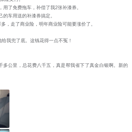
地给我兜了底。这钱花得一点不冤！

万三千多公里，总花费八千五，真是帮我省下了真金白银啊。新的