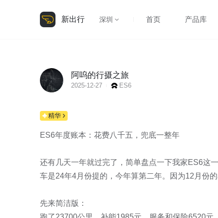
新出行
首页
产品库
深圳
阿呜的行摄之旅
2025-12-27
ES6
精华
ES6年度账本：花费八千五，兜底一整年

还有几天一年就过完了，简单盘点一下我家ES6这一
车是24年4月份提的，今年算第二年。因为12月份的
先来简洁版：

跑了23700公里，补能1985元，服务和保险6520元