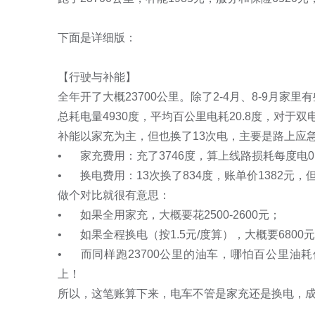
下面是详细版：

【行驶与补能】

全年开了大概23700公里。除了2-4月、8-9月家
总耗电量4930度，平均百公里电耗20.8度，对于
补能以家充为主，但也换了13次电，主要是路上应
•	家充费用：充了3746度，算上线路损耗每度电0.53元，共1985元。

•	换电费用：13次换了834度，账单价1382元，但用了购车时的免费换电券，实际0元。

做个对比就很有意思：

•	如果全用家充，大概要花2500-2600元；

•	如果全程换电（按1.5元/度算），大概要6800元；

•	而同样跑23700公里的油车，哪怕百公里油耗仅10L、只加92号油（按年均7.2元/升算），也得17000元以
上！

所以，这笔账算下来，电车不管是家充还是换电，成