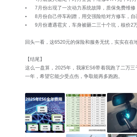
•	7月份出现了一次动力系统故障，质保免费维修，用了免费拖车，补偿了我2张补漆券。

•	8月份自己停车剐蹭，用交强险给对方修车，自己的车用送的补漆券搞定。

•	9月份遭遇雹灾，车身被砸二三十个坑，核价2万多，走了商业险，明年商业险可能要涨价了。

回头一看，这6520元的保险和服务无忧，实实在在
【结尾】

这么一盘算，2025年，我家ES6带着我跑了二
一年，希望它能少受点伤，争取能再多跑跑。