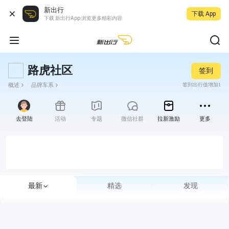
新出行
下载 App
下载 新出行App 浏览更多精彩内容
路虎社区
签到
概述
品牌车系
签到出行值增加1
去登陆
活动
专题
微信社群
拉新激励
更多
最新
精选
发现