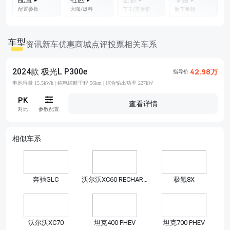
配置参数
大咖/爆料
车主/交流群
新车专题
车型
资讯
新车优惠
商城
点评
投票
相关车系
2024款 极光L P300e
42.98万
指导价
电池容量 15.5kWh |
纯电续航里程 56km |
综合输出功率 227kW
查看详情
对比
参数配置
相似车系
奔驰GLC
沃尔沃XC60 RECHARGE
极氪8X
沃尔沃XC70
坦克400 PHEV
坦克700 PHEV