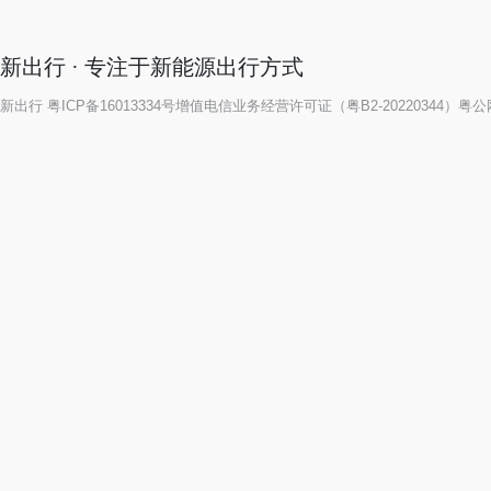
新出行 · 专注于新能源出行方式
新出行
粤ICP备16013334号
增值电信业务经营许可证（粤B2-20220344）
粤公网