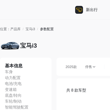
新出行
位置：
产品库
/
宝马i3
/
参数配置
宝马i3
基本信息
2025款
停售
车身
动力配置
电池/充电
变速箱
共 8 款车型
底盘/转向
车轮/制动
智能驾驶配置