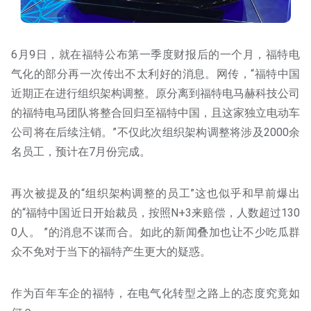
6月9日，就在福特公布第一季度财报后的一个月，福特电
气化的部分再一次传出不太利好的消息。网传，“福特中国
近期正在进行组织架构调整。原分离到福特电马赫科技公司
的福特电马团队将整合回归至福特中国，且这家独立电动车
公司将在后续注销。”不仅此次组织架构调整将涉及2000余
名员工，预计在7月份完成。
再次被提及的“组织架构调整的员工”这也似乎和早前爆出
的“福特中国近日开始裁员，按照N+3来赔偿，人数超过130
0人。 ”的消息不谋而合。如此的新闻叠加也让不少吃瓜群
众不免对于当下的福特产生更大的疑惑。
作为百年车企的福特，在电气化转型之路上的态度究竟如