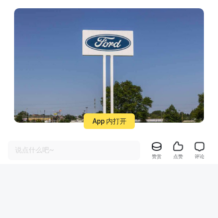
App 内打开
无论结果是什么，当下的福特电马正在遭受巨大的市场考
说点什么吧~
赞赏
点赞
评论
验，在传统车企大象转身的那一刻，他似乎有心无力的完成
着某些自救，只是不知道成功几何。
最后编辑于 · 2023-06-12
新出行福特电马社区
福特电马