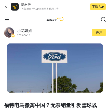
新出行
下载 App
下载 新出行App 浏览更多精彩内容
小花姐姐
关注
2023-06-12
福特电马撤离中国？无奈销量引发雪球战