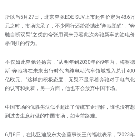
所以当5月27日，北京奔驰EQE SUV上市起售价定为48.6万
元之时，市场惊呆了，不少同行还纷纷抛出“奔驰觉醒”，“奔
驰自断双臂”之类的夸张用词来形容此次奔驰新车的油电价
格倒挂的行为。
不仅如此奔驰还扬言，“从明年到2030年的9年内，梅赛德
斯-奔驰将在未来出行时代向纯电动汽车领域投入总计400
亿欧元。”这样的积极态度，无疑不显示着奔驰对于电气化
的认可和执着，另一方面，他也不会放弃中国市场。
中国市场的优胜劣汰似乎超出了传统车企理解，谁也没有想
到过去生意好做的中国市场，如今前路难。
6月8日，在比亚迪股东大会董事长王传福就表示，“2023年