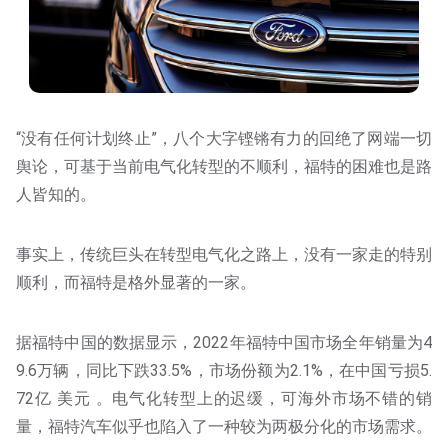
“没有任何计划终止”，八个大字铿锵有力的回绝了网端一切
舆论，可基于当前电气化转型的不顺利，福特的困难也是路
人皆知的。
事实上，传统巨头在转型电气化之路上，没有一家走的特别
顺利，而福特是格外显著的一家。
据福特中国的数据显示，2022年福特中国市场全年销量为4
9.6万辆，同比下跌33.5%，市场份额为2.1%，在中国亏损5.
72亿 美元 。电气化转型上的迟缓，可海外市场不错的销
量，福特汽车似乎也陷入了一种较为两极分化的市场需求。