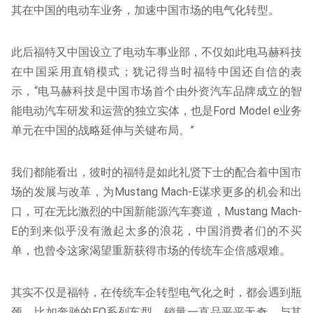
其在中国的电动车业务，加速中国市场的电气化转型。
此后福特又中国设立了电动车事业部，不仅如此电马赫科技
在中国采用直销模式；犹记得当时福特中国还自信的表
示，“电马赫科技是中国市场首个由外资汽车品牌成立的智
能电动汽车研发和运营的独立实体，也是Ford Model e业务
单元在中国的战略延伸与关键布局。”
我们都能看出，彼时的福特是如此礼贤下士的配合着中国市
场的发展与改革，为Mustang Mach-E谋求更多的机会和出
口，可在无比激烈的中国新能源汽车赛道，Mustang Mach-
E的到来似乎没有激起太多的浪花，中国消费者们的不买
单，也曾令这家渴望重新获得市场的传统车企倍感艰难。
其实不仅是福特，在传统车企转型电气化之时，都会遇到瓶
颈，比如奔驰的EQ系列车型，销量一直品平平无奇，与其