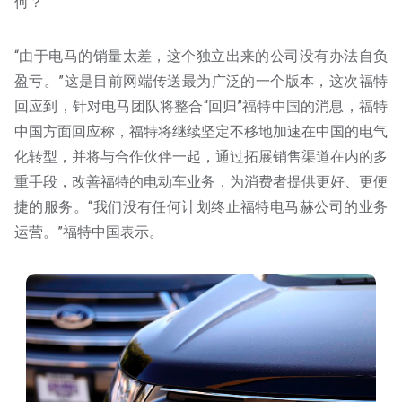
何？
“由于电马的销量太差，这个独立出来的公司没有办法自负
盈亏。”这是目前网端传送最为广泛的一个版本，这次福特
回应到，针对电马团队将整合“回归”福特中国的消息，福特
中国方面回应称，福特将继续坚定不移地加速在中国的电气
化转型，并将与合作伙伴一起，通过拓展销售渠道在内的多
重手段，改善福特的电动车业务，为消费者提供更好、更便
捷的服务。“我们没有任何计划终止福特电马赫公司的业务
运营。”福特中国表示。