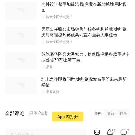
内外设计都更加简洁 路虎发布新款揽胜星脉官
图
陈大个同学
点赞 2
吴辰出任联合市场销售与服务机构总裁 捷豹路
虎与奇瑞捷豹路虎共同宣布重要人事任命
陈大个同学
点赞 3
英伦豪华阵容大秀实力，捷豹路虎携多款重磅车
型登陆2023上海车展
品牌
纯电之作即将问世 捷豹路虎发布重塑未来最新
举措
品牌
点赞 1
全部评论
只看作者
最热
最新
最早
App 内打开
26
7
说点什么吧~