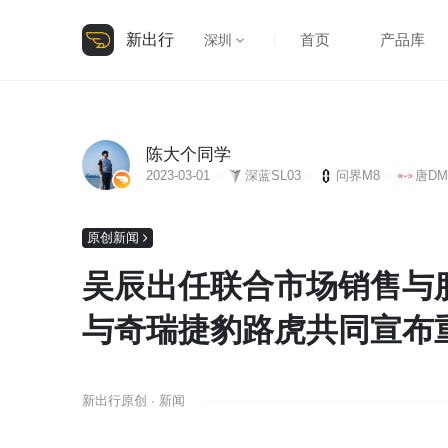
新出行
首页
产品库
深圳
陈大个同学
2023-03-01
深蓝SL03
问界M8
唐DM
原创新闻
吴辰出任联合市场销售与
与奇瑞捷豹路虎共同宣布
新出行原创 · 新闻