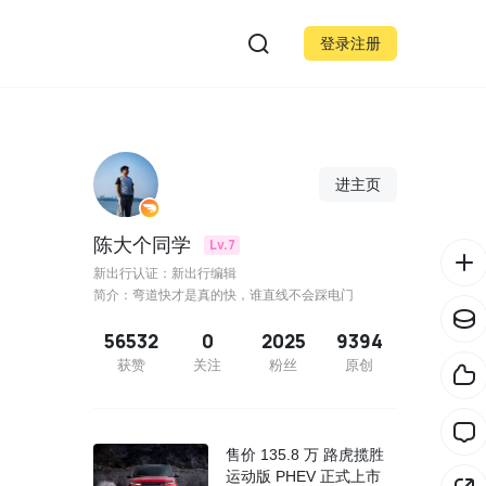
登录注册
进主页
陈大个同学
Lv.7
新出行认证：新出行编辑
简介：弯道快才是真的快，谁直线不会踩电门
56532
0
2025
9394
获赞
关注
粉丝
原创
售价 135.8 万 路虎揽胜
运动版 PHEV 正式上市