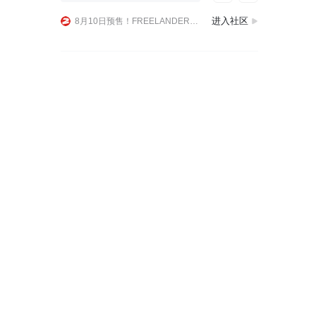
落幕！路虎发现运动版即将停产，一代经典走向终点伴随着消息公布，路虎发现运动版确定将于今年12月正式停产，走完长达11年的产品生命周期，令人感慨。这款车型2015
进入社区
8月10日预售！FREELANDER神行者8全国25城巡展火热进行中
经典焕新！电动化老卫士打开复古越野新思路耗时七年打造的电动版路虎卫士，着实令人眼前一亮。保留经典方盒子外观，搭配四电机动力总成，实现复古造型与新能源驱动融合，是
落幕！路虎发现运动版即将停产，一代经典走向终点伴随着消息公布，路虎发现运动版确定将于今年12月正式停产，走完长达11年的产品生命周期，令人感慨。这款车型2015
8月10日预售！FREELANDER神行者8全国25城巡展火热进行中