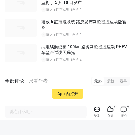
型将于 5 月 10 日发布
陈大个同学
点赞 2
评论 4
搭载 6 缸插混系统 路虎发布新款揽胜运动版官
图
陈大个同学
点赞 1
评论 4
纯电续航或超 100km 路虎新款揽胜运动 PHEV
车型路试谍照曝光
陈大个同学
点赞 2
评论 2
全部评论
只看作者
最热
最新
最早
App 内打开
1
2
说点什么吧~
赞赏
点赞
评论