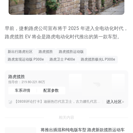
早前，捷豹路虎公司宣布将于 2025 年进入全电动化时代，
路虎揽胜 EV 将会是路虎电动化时代推出的第一款车型。
新出行路虎社区
路虎揽胜
路虎揽胜运动版
路虎发现运动版 P300e
路虎卫士 P400e
路虎揽胜极光L P300e
路虎揽胜
指导价：219.80-221.80万
车系详情
配置参数
进入社区
【0808评论打卡】迪丽热巴代言卫士，古力娜扎代言猛士，你关注到了哪一个？迪丽热巴代言卫士、古力娜扎代言猛士，两组代言精准打出差异化定位。卫士走精致豪华越野路线
8月10日预售！FREELANDER神行者8全国25城巡展火热进行中
经典焕新！电动化老卫士打开复古越野新思路耗时七年打造的电动版路虎卫士，着实令人眼前一亮。保留经典方盒子外观，搭配四电机动力总成，实现复古造型与新能源驱动融合，是
相关内容
将推出插混和纯电版车型 路虎新款揽胜运动车