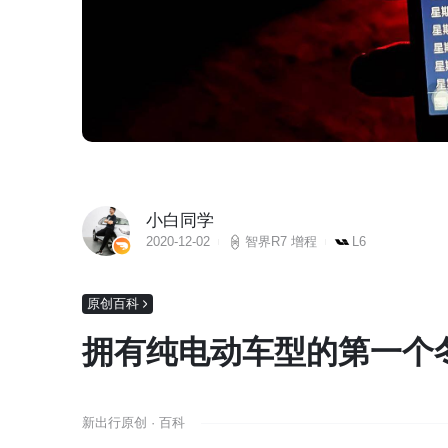
小白同学
2020-12-02
智界R7 增程
L6
原创百科
拥有纯电动车型的第一个
新出行原创 · 百科