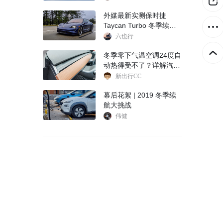
外媒最新实测保时捷
Taycan Turbo 冬季续航
里程可达 395km
六也行
冬季零下气温空调24度自
动热得受不了？详解汽车
空调 AUTO 挡
新出行CC
幕后花絮 | 2019 冬季续
航大挑战
伟健