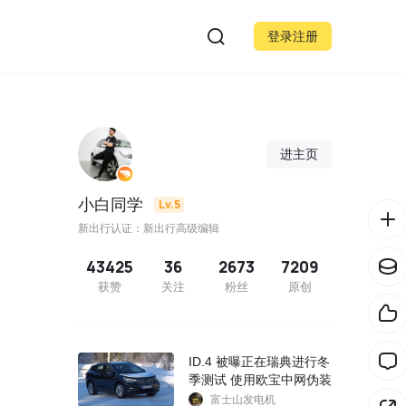
登录注册
进主页
小白同学
Lv.5
新出行认证：新出行高级编辑
43425
36
2673
7209
获赞
关注
粉丝
原创
ID.4 被曝正在瑞典进行冬
季测试 使用欧宝中网伪装
富士山发电机