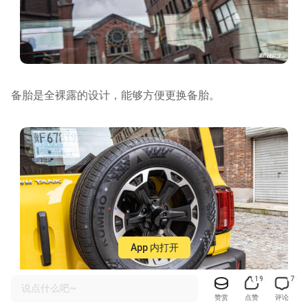
备胎是全裸露的设计，能够方便更换备胎。
App 内打开
19
7
说点什么吧~
赞赏
点赞
评论