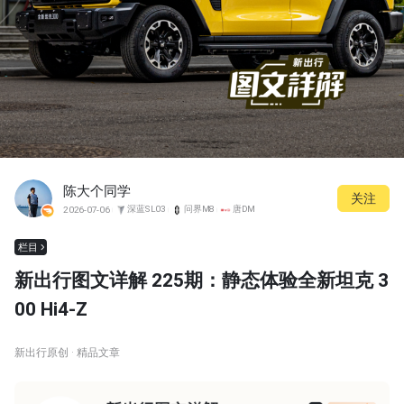
陈大个同学
关注
深蓝SL03
问界M8
唐DM
2026-07-06
栏目
新出行图文详解 225期：静态体验全新坦克 3
00 Hi4-Z
新出行原创 · 精品文章