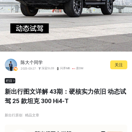
陈大个同学
关注
深蓝SL03
问界M8
唐DM
2025-03-27
栏目
新出行图文详解 43期：硬核实力依旧 动态试
驾 25 款坦克 300 Hi4-T
新出行原创 · 精品文章