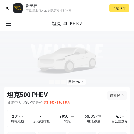
新出行
下载 App
下载 新出行App 浏览更多精彩内容
坦克500 PHEV
图片 249
坦克500 PHEV
进社区
33.50-36.38万
插混
中大型SUV
指导价
201
-
2850
59.05
4.6
km
T
mm
kWh
s
纯电续航
发动机排量
轴距
电池容量
百公里加速