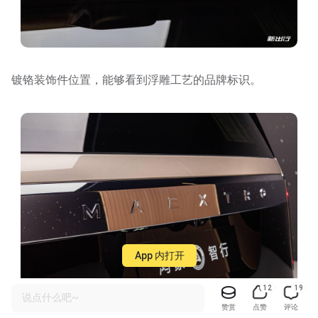
镀铬装饰件位置，能够看到浮雕工艺的品牌标识。
App 内打开
12
19
说点什么吧~
赞赏
点赞
评论