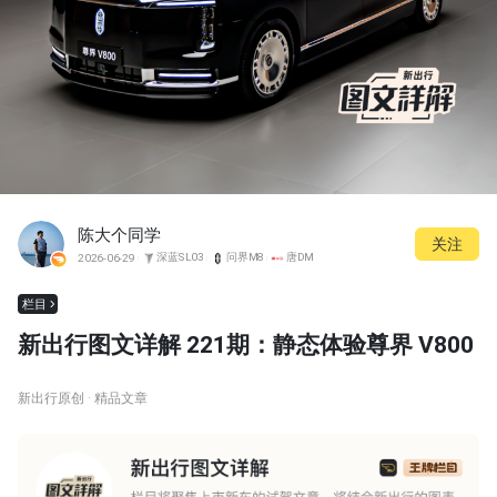
陈大个同学
关注
深蓝SL03
问界M8
唐DM
2026-06-29
栏目
新出行图文详解 221期：静态体验尊界 V800
新出行原创 · 精品文章