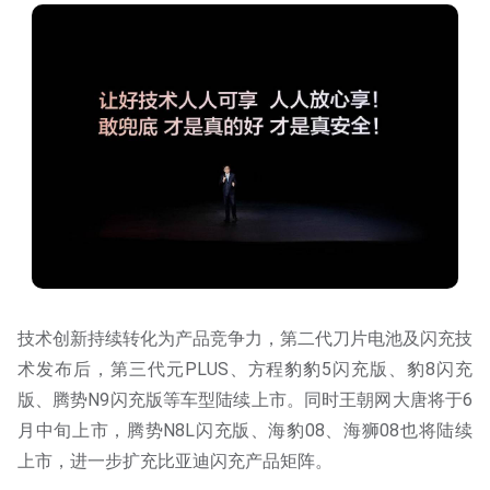
技术创新持续转化为产品竞争力，第二代刀片电池及闪充技
术发布后，第三代元PLUS、方程豹豹5闪充版、豹8闪充
版、腾势N9闪充版等车型陆续上市。同时王朝网大唐将于6
月中旬上市，腾势N8L闪充版、海豹08、海狮08也将陆续
上市，进一步扩充比亚迪闪充产品矩阵。