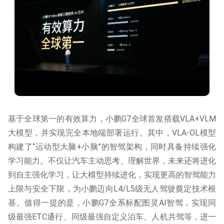
基于全球第一的有效算力，小鹏G7全球首发搭载VLA+VLM
大模型，并实现完全本地端部署运行。其中，VLA-OL模型
构建了“运动型大脑+小脑”的智驾架构，同时具备持续强化
学习能力。不仅让汽车主动思考、理解世界，未来还将进化
到自主强化学习，让大模型持续进化，实现更高的智驾能力
上限与安全下限，为小鹏迈向L4/L5级无人驾驶奠定技术根
基。值得一提的是，小鹏G7全系标配图灵AI智驾，实现同
级最强ETC通行、同级最强自定义泊车、人机共驾等，进一