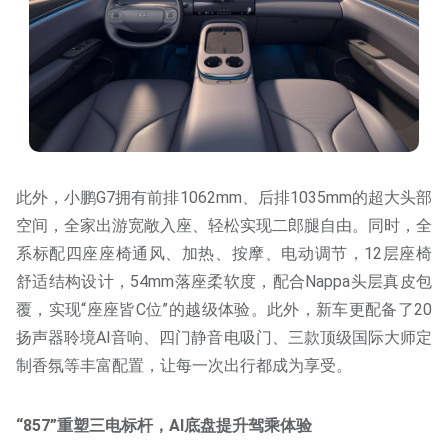
此外，小鹏G7拥有前排1062mm、后排1035mm的超大头部
空间，全家出游宽敞入座、轻松实现二郎腿自由。同时，全
系标配四座座椅通风、加热、按摩、电动调节，12层座椅
舒适结构设计，54mm落座柔软度，配合Nappa头层真皮包
覆，实现“座座皆C位”的越级体验。此外，新车更配备了20
扬声器聆境AI音响、四门静音电吸门、三款顶级国际大师定
制香氛等丰富配置，让每一次出行都成为享受。
“857”重塑三电标杆，AI底盘提升驾乘体验