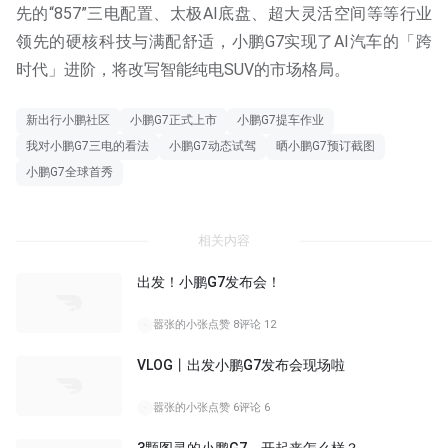
先的“857”三电配置、太极AI底盘、超大灵活空间等等行业
领先的硬核科技与满配舒适，小鹏G7实现了AI汽车的「跨
时代」进阶，将改写智能纯电SUV的市场格局。
新出行小鹏社区
小鹏G7正式上市
小鹏G7提车作业
我对小鹏G7三电的看法
小鹏G7动态试驾
晒小鹏G7预订截图
小鹏G7全球首秀
相关内容
出发！小鹏G7发布会！
00:25
嚣张的小张
点赞 8
评论 12
VLOG丨出发小鹏G7发布会现场啦
03:46
嚣张的小张
点赞 6
评论 6
3颗图灵的小鹏G7，开起来怎么样？