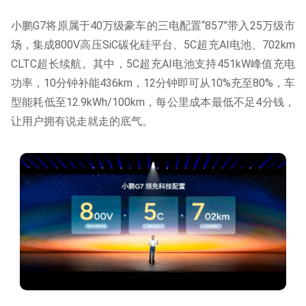
小鹏G7将原属于40万级豪车的三电配置“857”带入25万级市
场，集成800V高压SiC碳化硅平台、5C超充AI电池、702km
CLTC超长续航。其中，5C超充AI电池支持451kW峰值充电
功率，10分钟补能436km，12分钟即可从10%充至80%，车
型能耗低至12.9kWh/100km，每公里成本最低不足4分钱，
让用户拥有说走就走的底气。