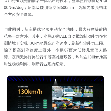
采用行业领先的前后一体铝压铸技术，整车扭转刚度达41,6
00N·m/deg；后部吸能溃缩空间600mm，为车内乘员构建
全方位安全屏障。
与此同时，新车搭载14项主动安全功能，最大程度提前防
范每一次意外。其中，小鹏G7的AEB自动紧急制动能力在实
测情境下实现130km/h最高刹停速度，刷新行业能力上限。
除了提高刹停速度上限外，小鹏G7面对低矮儿童假人路
障、夜间无路灯路段行车等高难度场景，均能在130km/h高
时速稳稳刹停，刷新行业现有纪录。