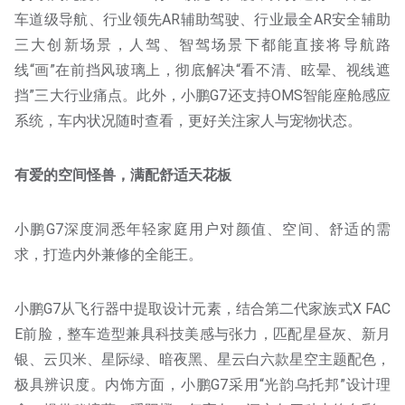
车道级导航、行业领先AR辅助驾驶、行业最全AR安全辅助
三大创新场景，人驾、智驾场景下都能直接将导航路
线“画”在前挡风玻璃上，彻底解决“看不清、眩晕、视线遮
挡”三大行业痛点。此外，小鹏G7还支持OMS智能座舱感应
系统，车内状况随时查看，更好关注家人与宠物状态。
有爱的空间怪兽，满配舒适天花板
小鹏G7深度洞悉年轻家庭用户对颜值、空间、舒适的需
求，打造内外兼修的全能王。
小鹏G7从飞行器中提取设计元素，结合第二代家族式X FAC
E前脸，整车造型兼具科技美感与张力，匹配星昼灰、新月
银、云贝米、星际绿、暗夜黑、星云白六款星空主题配色，
极具辨识度。内饰方面，小鹏G7采用“光韵乌托邦”设计理