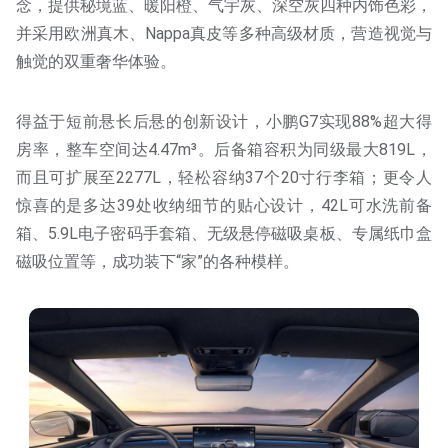
念，提供秘境蓝、暖阳橙、气宇灰、深空灰四种内饰色彩，
并采用欧洲真木、Nappa真皮等多种高级材质，营造视觉与
触觉的双重奢华体验。
得益于短前悬长后悬的创新设计，小鹏G7实现88%超大得
房率，整车空间达4.47m³。后备箱容积为同级最大819L，
而且可扩展至2277L，轻松容纳37个20寸行李箱；更令人
惊喜的是多达39处收纳细节的贴心设计，42L可水洗前备
箱、5.9L电子密码手套箱、无级悬停磁吸桌板、专属纸巾盒
磁吸位置等，成功装下“家”的各种模样。