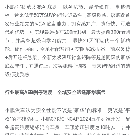
小鹏G7搭载太极AI底盘，以AI赋能、豪华硬件、卓越调
校，带来优于50万SUV的行驶舒适性与高级质感。该底盘首
发行业领先的5项AI底盘能力，拥有感知广、执行快、可迭
代的优势，可实现最远提前200m识别、最大提前300ms调
节，并具备超强自学习能力，最快21天可迭代一个新功
能。硬件层面，全系标配智能可变阻尼减振器、前双叉臂
+后五连杆悬架、全新太极液压衬套矩阵等超越同级的豪华
底盘硬件，并通过上万次实测精心调校，带来智能舒适的越
级行驶质感。
行业最高AEB刹停速度，全域安全缔造豪华底气
小鹏汽车认为安全性能不该是“豪华”的标准，更该是“平
权”的基础指标。小鹏G7以C-NCAP 2024五星标准开发，配
备超高强度钢铝混合车身，车顶静压强度达10吨以上；并