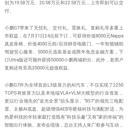
别为19.58万元、20.58万元和22.58万元，上市即刻可以交
付。
小鹏G7带来了无忧礼、交付礼、置换礼、复购礼等多重上
市权益，在7月31日24点前下订，可获得价值8000元Nappa
真皮座椅、价值4000元前/后排静音电吸门、一年智能辅助
驾驶安心服务、5000元选装基金或两年免息金融方案，下
订Ultra版还可额外获得50000小鹏商城积分。此外，老用户
复购还有至高20000元超值权益。
小鹏G7作为全球首款L3级算力的AI汽车，不仅实现了2250
TOPS有效算力以及本地端VLA+VLM大模型的行业首发，
更以行业领先的“追光全景”抬头显示、“857”的领先三电配
置、太极AI底盘、超级增强AEB等硬核科技与满配舒适，为
热爱科技的年轻家庭打造既有“科技乐趣”又有“家的幸福”的
智能出行体验。发布会现场，总台主持人朱广权参与互动，