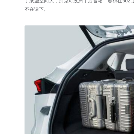
了乘坐空间大，别克可没忘了后备箱；容积在502L
不在话下。