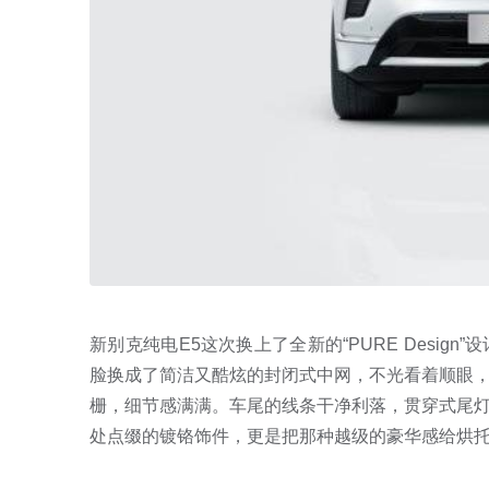
新别克纯电E5这次换上了全新的“PURE Desi
脸换成了简洁又酷炫的封闭式中网，不光看着顺眼
栅，细节感满满。车尾的线条干净利落，贯穿式尾
处点缀的镀铬饰件，更是把那种越级的豪华感给烘