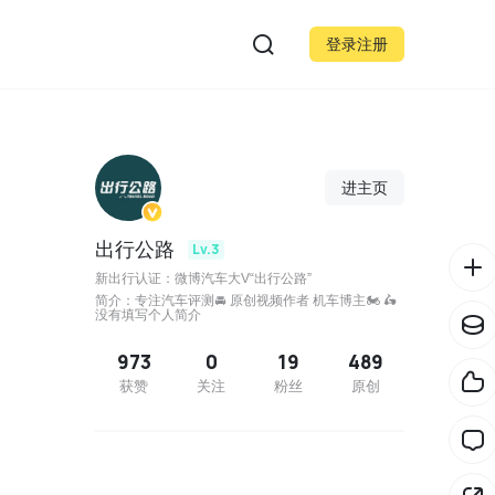
登录注册
进主页
出行公路
Lv.3
新出行认证：微博汽车大V“出行公路”
简介：专注汽车评测🚘 原创视频作者 机车博主🏍 🛵
没有填写个人简介
973
0
19
489
获赞
关注
粉丝
原创