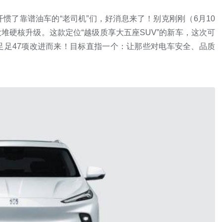
惯了靠谱油车的“老司机”们，好消息来了！别克刚刚（6月10
大堆硬核升级。这款定位“越级质享大五座SUV”的新车，这次可
足足47项改进而来！目标直指一个：让那些对电车安全、品质