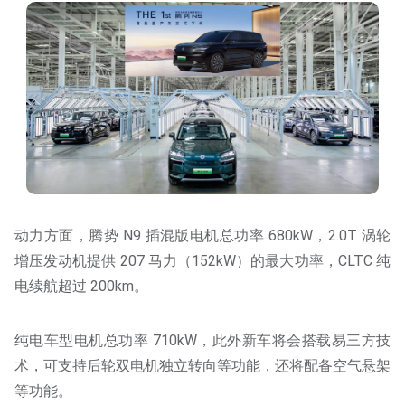
动力方面，腾势 N9 插混版电机总功率 680kW，2.0T 涡轮
增压发动机提供 207 马力（152kW）的最大功率，CLTC 纯
电续航超过 200km。
纯电车型电机总功率 710kW，此外新车将会搭载易三方技
术，可支持后轮双电机独立转向等功能，还将配备空气悬架
等功能。