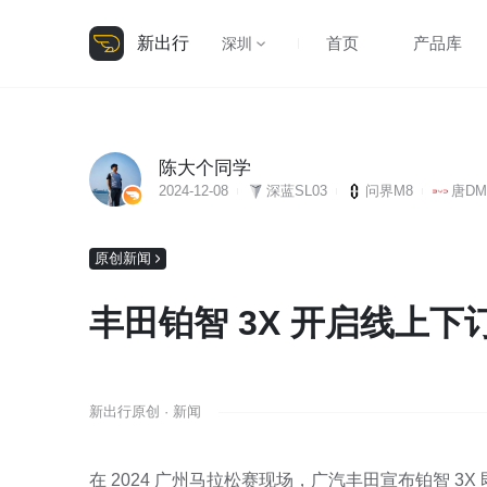
新出行
首页
产品库
深圳
陈大个同学
2024-12-08
深蓝SL03
问界M8
唐DM
原创新闻
丰田铂智 3X 开启线上下
新出行原创 · 新闻
在 2024 广州马拉松赛现场，广汽丰田宣布铂智 