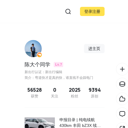
登录注册
进主页
陈大个同学
Lv.7
新出行认证：新出行编辑
简介：弯道快才是真的快，谁直线不会踩电门
56528
0
2025
9394
获赞
关注
粉丝
原创
申报目录 | 纯电续航
430km 丰田 bZ3X 续航