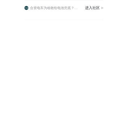
丰田加码混动，下一代电池能否稳住优势丰田计划明年量产新一代混动电池，持续加大混动领域布局，混动车型销量也有望创下新高，能看出丰田依旧把HEV混动当作核心赛道。混
进入社区
合资电车为啥敢给电池兜底？广汽丰田铂智7真的靠谱吗？
详解广汽丰田铂智7，鸿蒙座舱+双腔空悬，电池起火厂家全担责！
丰田加码混动，下一代电池能否稳住优势丰田计划明年量产新一代混动电池，持续加大混动领域布局，混动车型销量也有望创下新高，能看出丰田依旧把HEV混动当作核心赛道。混
合资电车为啥敢给电池兜底？广汽丰田铂智7真的靠谱吗？