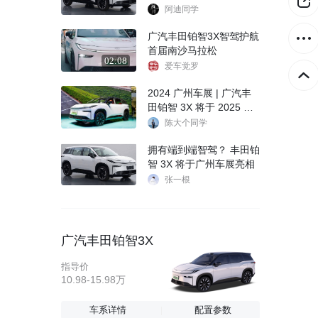
信息曝光
阿迪同学
广汽丰田铂智3X智驾护航
首届南沙马拉松
02:08
爱车觉罗
2024 广州车展 | 广汽丰
田铂智 3X 将于 2025 年
3 月上市
陈大个同学
拥有端到端智驾？ 丰田铂
智 3X 将于广州车展亮相
张一根
广汽丰田铂智3X
指导价
10.98-15.98万
车系详情
配置参数