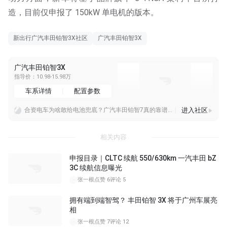
造，目前仅申报了 150kW 单电机的版本。
新出行广汽丰田铂智3X社区
广汽丰田铂智3X
广汽丰田铂智3X
指导价：10.98-15.98万
车系详情
配置参数
进入社区
合资电车为啥敢给电池兜底？广汽丰田铂智7真的靠谱吗？
详解广汽丰田铂智7，鸿蒙座舱+双腔空悬，电池起火厂家全担责！
丰田加码混动，下一代电池能否稳住优势丰田计划明年量产新一代混动电池，持续加大混动领域布局，混动车型销量也有望创下新高，能看出丰田依旧把HEV混动当作核心赛道。混
相关内容
申报目录｜CLTC 续航 550/630km 一汽丰田 bZ
3C 续航信息曝光
张一根
点赞 6
评论 5
拥有端到端智驾？ 丰田铂智 3X 将于广州车展亮
相
张一根
点赞 7
评论 12