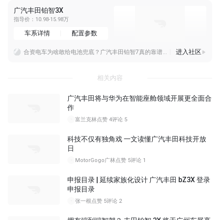
广汽丰田铂智3X
指导价：10.98-15.98万
车系详情
配置参数
进入社区
合资电车为啥敢给电池兜底？广汽丰田铂智7真的靠谱吗？
详解广汽丰田铂智7，鸿蒙座舱+双腔空悬，电池起火厂家全担责！
丰田加码混动，下一代电池能否稳住优势丰田计划明年量产新一代混动电池，持续加大混动领域布局，混动车型销量也有望创下新高，能看出丰田依旧把HEV混动当作核心赛道。混
相关内容
广汽丰田将与华为在智能座舱领域开展更全面合
作
富兰克林
点赞 4
评论 5
科技不仅有独角戏 一文读懂广汽丰田科技开放
日
MotorGogo广林
点赞 5
评论 1
申报目录 | 延续家族化设计 广汽丰田 bZ3X 登录
申报目录
张一根
点赞 5
评论 2