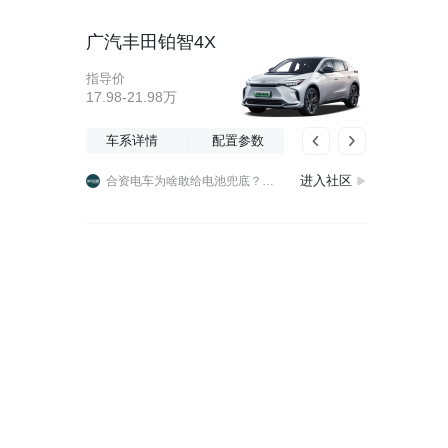
广汽丰田铂智4X
指导价
17.98-21.98万
车系详情
配置参数
全新一代ES，重塑豪华标杆
进入社区
合资电车为啥敢给电池兜底？广汽丰田铂智7真的靠谱吗？
详解广汽丰田铂智7，鸿蒙座舱+双腔空悬，电池起火厂家全担责！
丰田加码混动，下一代电池能否稳住优势丰田计划明年量产新一代混动电池，持续加大混动领域布局，混动车型销量也有望创下新高，能看出丰田依旧把HEV混动当作核心赛道。混
试完充满争议新的全新一代ES，我终于理解凌志了！