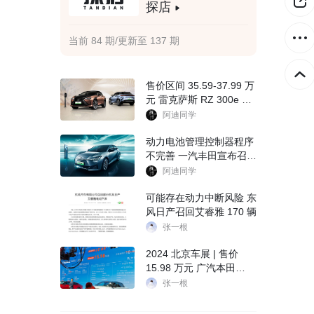
探店
当前 84 期/更新至 137 期
售价区间 35.59-37.99 万
元 雷克萨斯 RZ 300e 上
市
阿迪同学
动力电池管理控制器程序
不完善 一汽丰田宣布召回
部分 bZ3
阿迪同学
可能存在动力中断风险 东
风日产召回艾睿雅 170 辆
张一根
2024 北京车展 | 售价
15.98 万元 广汽本田
e:NP2 极湃 2 上市
张一根