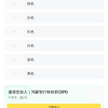
棕色
白色
红色
白色
蓝色
黑色
邀请您加入｜鸿蒙智行铁粉群(209)
千里寻：[图片]
千里寻：[图片]
贺磊：V8值得你等，真的！
立即加入