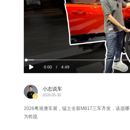
加
载
当
0:00
/
时
4:49
完
播
成
:
放
3.43%
前
长
小志说车
时
2026-05-30
间
2026粤港澳车展，猛士全新M817三车齐发，该选哪个版本
为乾崑 
