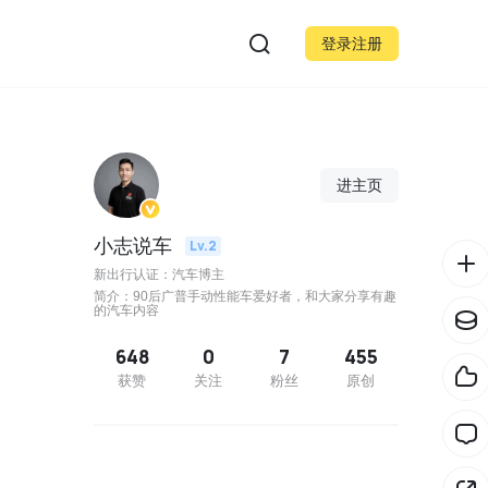
登录注册
进主页
小志说车
Lv.2
新出行认证：汽车博主
简介：90后广普手动性能车爱好者，和大家分享有趣
的汽车内容
648
0
7
455
获赞
关注
粉丝
原创