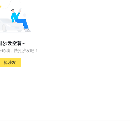
排沙发空着～
评论哦，快抢沙发吧！
抢沙发