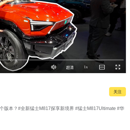
1x
超清
静
画
播
全
音
质
放
屏
速
度
关注
？#全新猛士M817探享新境界 #猛士M817Ultimate #华