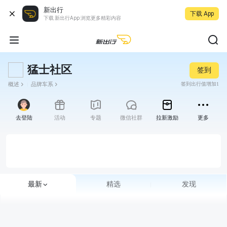
新出行
下载 App
下载 新出行App 浏览更多精彩内容
猛士社区
签到
概述
品牌车系
签到出行值增加1
去登陆
活动
专题
微信社群
拉新激励
更多
最新
精选
发现