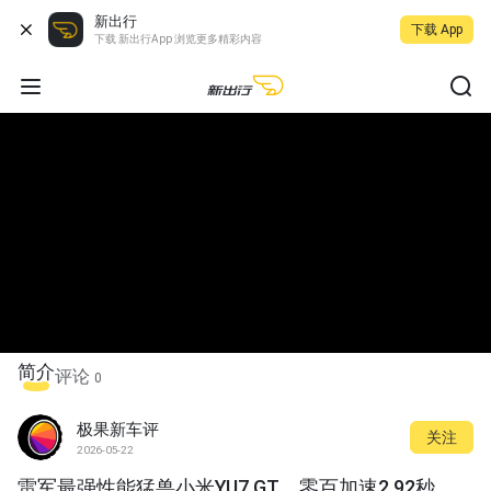
新出行
下载 App
下载 新出行App 浏览更多精彩内容
简介
评论
0
极果新车评
关注
2026-05-22
雷军最强性能猛兽小米YU7 GT，零百加速2.92秒，