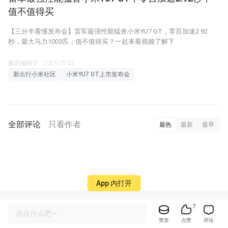
值不值得买
【三分半看懂发布会】雷军最强性能猛兽小米YU7 GT，零百加速2.92
秒，最大马力1003匹，值不值得买？一起来看视频了解下
最后编辑于 · 2026-05-22
新出行小米社区
小米YU7 GT上市发布会
全部评论
只看作者
最热
最新
最早
App 内打开
7
说点什么吧~
赞赏
点赞
评论