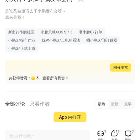
是谁又被邀请去了小鹏发布会呀～
原来是我！
新出行小鹏社区
小鹏天玑XOS 5.7.5
晒小鹏G7订单
小鹏G7提车作业
我对小鹏G7三电的看法
晒小鹏G7预订截图
小鹏G7正式上市
积分赞赏
3
共获得赞赏：
查看所有赞赏
全部评论
只看作者
最热
最新
最早
App 内打开
3
10
3
说点什么吧~