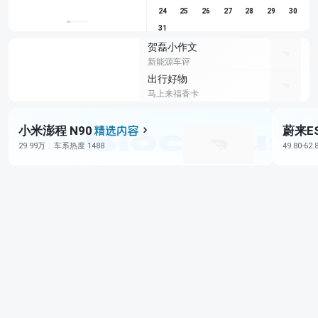
24
25
26
27
28
29
30
31
贺磊小作文
新能源车评
出行好物
马上来福香卡
小米澎程 N90
蔚来E
29.99万
车系热度 1488
49.80-62