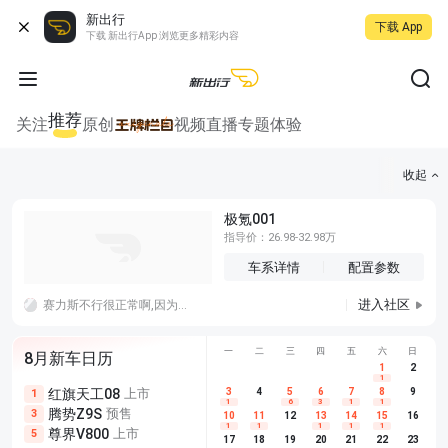
新出行
下载 App
下载 新出行App 浏览更多精彩内容
推荐
关注
原创
视频
直播
专题
体验
收起
极氪001
指导价：26.98-32.98万
车系详情
配置参数
进入社区
赛力斯不行很正常啊,因为拿不出手啊，妄想品牌效应，那么就要像特斯拉一样会讲故事，不行就老老实实技术研发，光跟遥遥领先加一个外观是没用的
一
二
三
四
五
六
日
8月新车日历
1
2
1
红旗天工08
上市
尊界V680
3
4
上市
5
6
7
8
埃安AION
9
1
5
5
1
6
3
1
1
腾势Z9S
预售
享界G9
预售
长城H10
3
5
5
10
11
12
13
14
15
16
1
1
1
1
1
尊界V800
上市
别克至境L7
预售
深蓝S05 
5
5
6
17
18
19
20
21
22
23