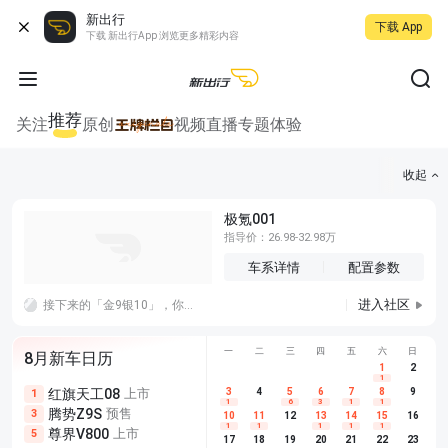
新出行
下载 App
下载 新出行App 浏览更多精彩内容
推荐
关注
原创
视频
直播
专题
体验
收起
极氪001
指导价：26.98-32.98万
车系详情
配置参数
进入社区
接下来的「金9银10」，你觉得车企应该把宣传重心放在耐久上还是创新上？感觉没什么机会，市场就这样了
一
二
三
四
五
六
日
8月新车日历
1
2
1
红旗天工08
上市
尊界V680
3
4
上市
5
6
7
8
埃安AION
9
1
5
5
1
6
3
1
1
腾势Z9S
预售
享界G9
预售
长城H10
3
5
5
10
11
12
13
14
15
16
1
1
1
1
1
尊界V800
上市
别克至境L7
预售
深蓝S05 
5
5
6
17
18
19
20
21
22
23