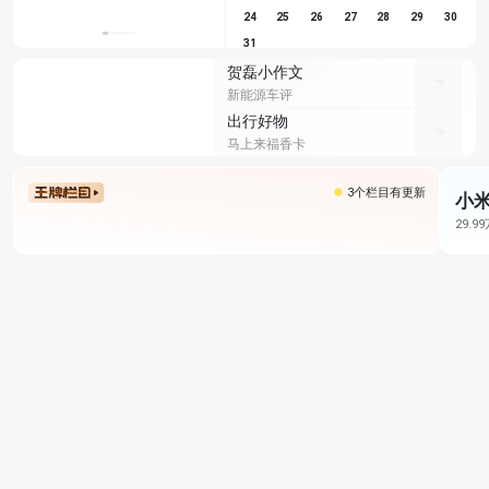
24
25
26
27
28
29
30
31
贺磊小作文
新能源车评
出行好物
马上来福香卡
3个栏目有更新
小米
29.9